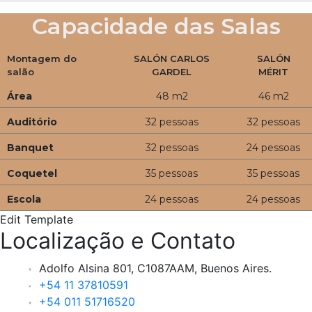
Capacidade das Salas
Montagem do
SALÓN CARLOS
SALÓN
salão
GARDEL
MÉRIT
Área
48 m2
46 m2
Auditório
32 pessoas
32 pessoas
Banquet
32 pessoas
24 pessoas
Coquetel
35 pessoas
35 pessoas
Escola
24 pessoas
24 pessoas
Edit Template
Localização e Contato
Adolfo Alsina 801, C1087AAM, Buenos Aires.
+54 11 37810591
+54 011 51716520