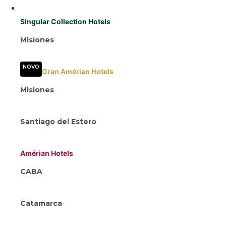
Destinos
Singular Collection Hotels
Misiones
Entre Árboles | Singular Collection
NOVO
Gran Amérian Hotels
Misiones
Gran Amérian Portal del Iguazú
Santiago del Estero
Gran Amérian Carlos V
Amérian Hotels
CABA
Amérian Buenos Aires
Catamarca
Amérian Catamarca