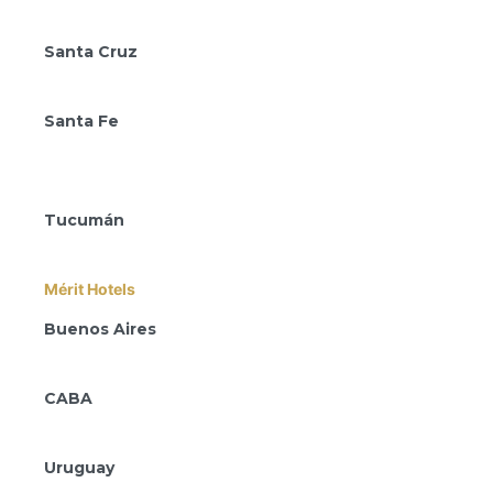
Amérian Salta
Santa Cruz
Amérian Río Gallegos
Santa Fe
Amérian Rafaela
Amérian Rosario
Tucumán
Amérian Tucumán
Mérit Hotels
Buenos Aires
Mérit Parque Leloir
CABA
Mérit San Telmo
Uruguay