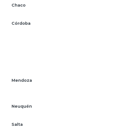
Chaco
Amérian Casino Gala
Córdoba
Amérian Río Cuarto
Amérian Villa María
Amérian Villa del Dique
Amérian Executive Córdoba
Amérian Córdoba
Amérian Carlos Paz
Mendoza
Amérian Chacras de Coria
Amérian Mendoza
Neuquén
Amérian Aluminé
Salta