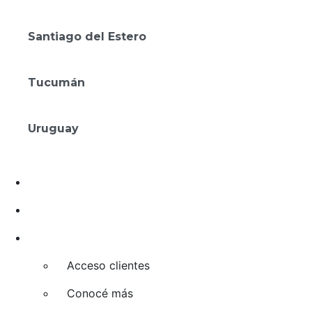
Amérian Rosario
Santiago del Estero
Gran Amérian Carlos V
Tucumán
Amérian Tucumán
Uruguay
Mérit Montevideo
Promos
Franquicias
Convenios
Acceso clientes
Conocé más