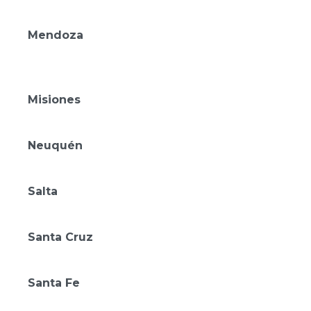
Amérian Carlos Paz
Mendoza
Amérian Chacras de Coria
Amérian Mendoza
Misiones
Gran Amérian Portal del Iguazú
Neuquén
Amérian Aluminé
Salta
Amérian Salta
Santa Cruz
Amérian Río Gallegos
Santa Fe
Amérian Rafaela