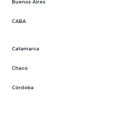
Buenos Aires
Mérit Parque Leloir
CABA
Mérit San Telmo
Amérian Buenos Aires
Catamarca
Amérian Catamarca
Chaco
Amérian Casino Gala
Córdoba
Amérian Río Cuarto
Amérian Villa María
Amérian Villa del Dique
Amérian Executive Córdoba
Amérian Córdoba