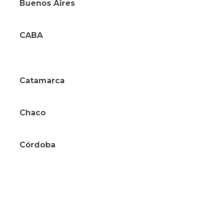
Buenos Aires
Mérit Parque Leloir
CABA
Mérit San Telmo
Amérian Buenos Aires
Catamarca
Amérian Catamarca
Chaco
Amérian Casino Gala
Córdoba
Amérian Río Cuarto
Amérian Villa María
Amérian Villa del Dique
Amérian Executive Córdoba
Amérian Córdoba