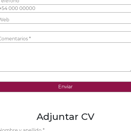
Teléfono
Web
Comentarios *
Adjuntar CV
Nombre y apellido *